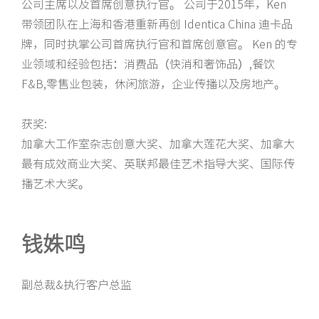
公司主席以及首席创意执行官。 公司于2015年，Ken
带领团队在上海和香港重新再创 Identica China 迪卡品
牌，同时执掌公司首席执行官和首席创意官。 Ken 的专
业领域和经验包括：消费品（快消和奢饰品）,餐饮
F&B,零售业包装，休闲旅游，企业传播以及房地产。
获奖:
加拿大工作室杂志创意大奖、加拿大莲花大奖、加拿大
最有成效商业大奖、英联邦最佳艺术指导大奖、国际传
播艺术大奖。
钱姝鸣
副总裁&执行客户总监