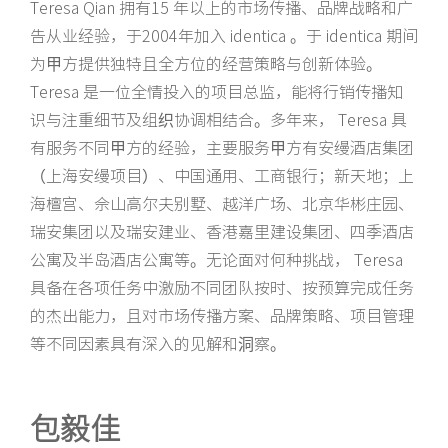
Teresa Qian 拥有15 年以上的市场传播、品牌战略和广
告从业经验，于2004年加入 identica 。于 identica 期间
为甲方提供独特且全方位的经营策略与创新体验。
Teresa 是一位全情投入的项目总监，能将行销传播知
识与注重细节及组织协调相结合。多年来， Teresa 具
有服务不同甲方的经验，主要服务甲方有安缦酒店集团
（上海安缦项目）、中国通用、工商银行；新天地；上
海檀宫、佘山高尔夫别墅、越洋广场、北京华彬庄园、
瑞安集团以及瑞安建业、香港嘉里建设集团、四季酒店
公寓及半岛酒店公寓等。无论面对何种挑战， Teresa
具备在各项任务中激励不同团队按时、按预算完成任务
的杰出能力，且对市场传播方案、品牌策略、项目管理
等不同因素具有深入的见解和洞察。
包毅佳